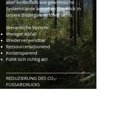
aber keinesfalls wie gewöhnliche
Systemstände aussehen (Ein Blick in
unsere Bildergalerie lohnt sich!).
Wesentliche Vorteile:
Weniger Abfall
Wiederverwendbar
Ressourcenschonend
Kostensparend
Fühlt sich richtig an!
REDUZIERUNG DES CO₂-
FUSSABDRUCKS
Eine weitere Möglichkeit, die Umwelt zu
schonen, ist Lagerung vor Ort.
Gemeinsam mit unseren
Logistikpartnern bieten wir
Lagerlösungen an, die Transportwege
und Schadstoffemissionen reduzieren.