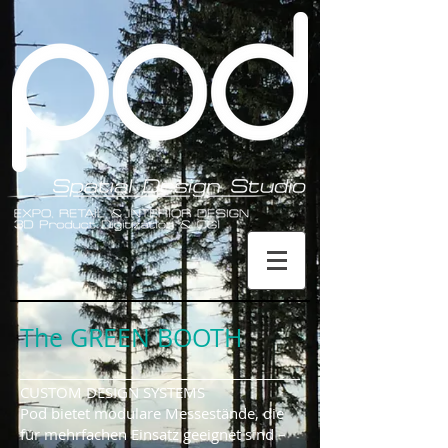
The GREEN BOOTH
CUSTOM DESIGN SYSTEMS
Pod bietet modulare Messestände, die
für mehrfachen Einsatz geeignet sind –